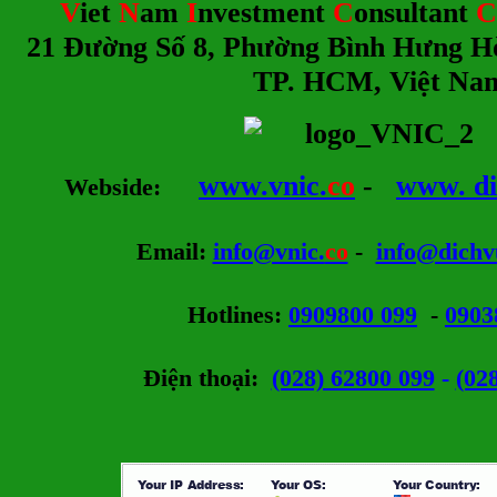
V
iet
N
am
I
nvestment
C
onsultant
C
21 Đường Số 8, Phường Bình Hưng H
TP. HCM, Việt Na
www.vnic.
co
-
www. di
Webside
:
Email
:
info@vnic.
co
-
info@dichv
Hotlines
:
0909800 099
-
0903
Điện thoại:
(028) 62800 099
-
(02