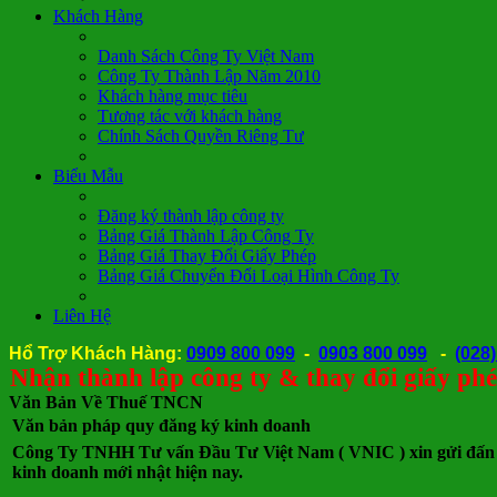
Khách Hàng
Danh Sách Công Ty Việt Nam
Công Ty Thành Lập Năm 2010
Khách hàng mục tiêu
Tương tác với khách hàng
Chính Sách Quyền Riêng Tư
Biểu Mẫu
Đăng ký thành lập công ty
Bảng Giá Thành Lập Công Ty
Bảng Giá Thay Đổi Giấy Phép
Bảng Giá Chuyển Đổi Loại Hình Công Ty
Liên Hệ
Hổ Trợ Khách Hàng:
0909 800 099
-
0903 800 099
-
(028
 thành lập công ty & thay đổi giấy phép t
Văn Bản Về Thuế TNCN
Văn bản pháp quy đăng ký kinh doanh
Công Ty TNHH Tư vấn Đầu Tư Việt Nam ( VNIC ) xin gửi đấn 
kinh doanh mới nhật hiện nay.