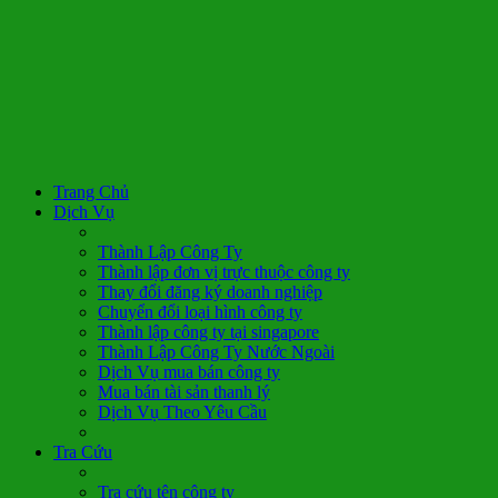
Trang Chủ
Dịch Vụ
Thành Lập Công Ty
Thành lập đơn vị trực thuộc công ty
Thay đổi đăng ký doanh nghiệp
Chuyển đổi loại hình công ty
Thành lập công ty tại singapore
Thành Lập Công Ty Nước Ngoài
Dịch Vụ mua bán công ty
Mua bán tài sản thanh lý
Dịch Vụ Theo Yêu Cầu
Tra Cứu
Tra cứu tên công ty