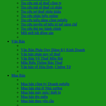
Tra cứu mã số thuế công ty
Tra cứu mã số thuế cá nhân
Tra cứu nợ thuế nhập khẩu
Tra cứu nhãn hiệu online
Tra cứu kiểu dáng công nghiệp
Tra cứu quyền sở hữu trí tuệ sáng chế
Tra cứu thủ tục hành chính
Môi giới bất động sản
Văn Bản
Văn Bản Pháp Quy Đăng Ký Kinh Doanh
Văn bản pháp quy về thuế
Văn Bản Về Thuế Môn Bài
Mẫu Biểu Thông Báo Thuế
Văn bản về Hóa Đơn, Chứng Từ
Mua Bán
Mua bán công ty/ Doanh nghiệp
Mua bán nhà ở/ Nhà xưởng
Mua bán máy móc/ thiết bị
Mua bán tên miền
Mua bán theo yêu cầu