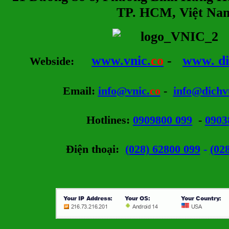
TP. HCM, Việt Na
www.vnic.
co
-
www. di
Webside
:
Email
:
info@vnic.
co
-
info@dichv
Hotlines
:
0909800 099
-
0903
Điện thoại:
(028) 62800 099
-
(02