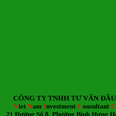
CÔNG TY TNHH TƯ
V
ẤN ĐẦU
V
iet
N
am
I
nvestment
C
onsultant
C
21 Đường Số 8, Phường Bình Hưng H