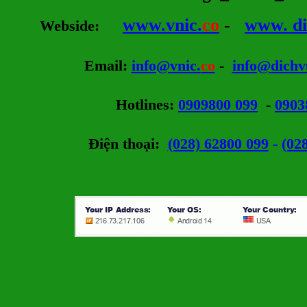
www.vnic.
co
-
www. di
Webside
:
Email
:
info@vnic.
co
-
info@dichv
Hotlines
:
0909800 099
-
0903
Điện thoại:
(028) 62800 099
-
(02