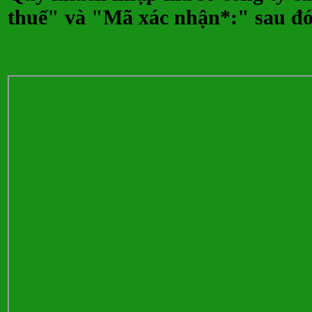
thuế" và "Mã xác nhận*:" sau đ