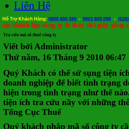
Liên Hệ
Hổ Trợ Khách Hàng:
0909 800 099
-
0903 800 099
-
(028
ành lập công ty & thay đổi giấy phép tron
Tra cứu mã số thuế công ty
Viết bởi Administrator
Thứ năm, 16 Tháng 9 2010 06:47
Quý Khách có thể sử sụng tiện íc
doanh nghiệp để biết tình trạng 
hiện trong tình trạng như thế nào
tiện ích tra cứu nầy với những th
Tổng Cục Thuế
Quý khách nhập mã số công ty cầ