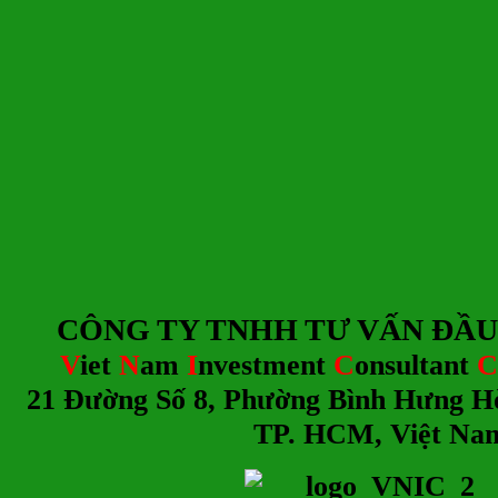
CÔNG TY TNHH TƯ
V
ẤN ĐẦU
V
iet
N
am
I
nvestment
C
onsultant
C
21 Đường Số 8, Phường Bình Hưng H
TP. HCM, Việt Na