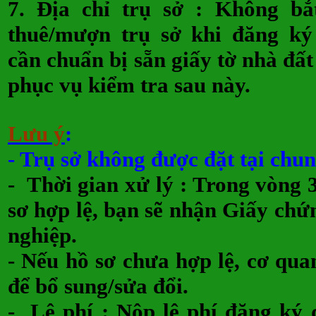
7.
Địa chỉ trụ sở
: Không bắt
thuê/mượn trụ sở khi đăng ký
cần chuẩn bị sẵn giấy tờ nhà đấ
phục vụ kiểm tra sau này.
Lưu ý
:
- Trụ sở không được đặt tại chun
- Thời gian xử lý : Trong vòng 
sơ hợp lệ, bạn sẽ nhận Giấy ch
nghiệp.
- Nếu hồ sơ chưa hợp lệ, cơ qua
để bổ sung/sửa đổi.
- Lệ phí : Nộp lệ phí đăng ký