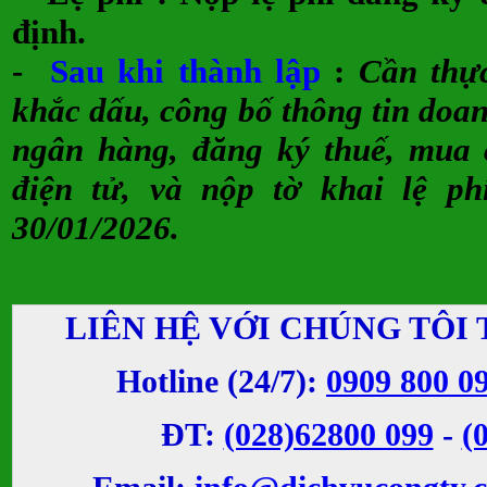
định.
-
Sau khi thành lập
:
Cần thực
khắc dấu, công bố thông tin doa
ngân hàng, đăng ký thuế, mua 
điện tử, và nộp tờ khai lệ p
30/01/2026.
LIÊN HỆ VỚI CHÚNG TÔI 
Hotline (24/7):
0909 800 0
ĐT:
(028)62800 099
-
(