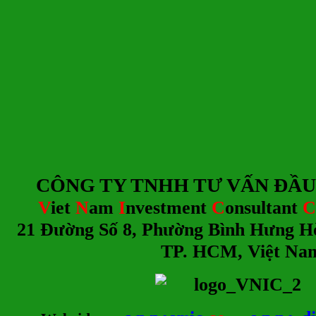
CÔNG TY TNHH TƯ
V
ẤN ĐẦU
V
iet
N
am
I
nvestment
C
onsultant
C
21 Đường Số 8, Phường Bình Hưng H
TP. HCM, Việt Na