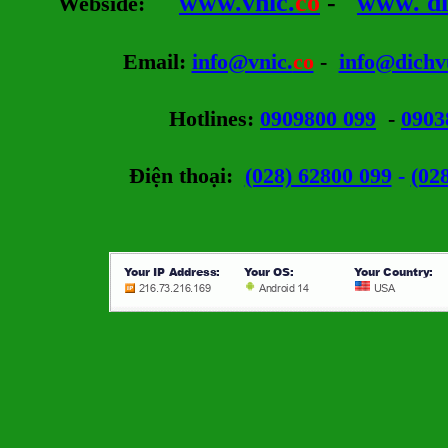
www.vnic.
co
-
www. di
Webside
:
Email
:
info@vnic.
co
-
info@dichv
Hotlines
:
0909800 099
-
0903
Điện thoại:
(028) 62800 099
-
(02