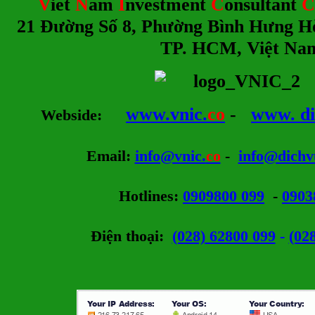
V
iet
N
am
I
nvestment
C
onsultant
C
21 Đường Số 8, Phường Bình Hưng H
TP. HCM, Việt Na
www.vnic.
co
-
www. di
Webside
:
Email
:
info@vnic.
co
-
info@dichv
Hotlines
:
0909800 099
-
0903
Điện thoại:
(028) 62800 099
-
(02