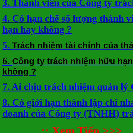
3. Thành viên của Công ty trá
4. Có hạn chế số lượng thành 
hạn hay không ?
5.
Trách nhiệm tài chính của th
6.
Công ty trách nhiệm hữu hạn
không ?
7. Ai chịu trách nhiệm quản lý
8. Có giới hạn thành lập chi nh
doanh của Công ty (TNHH) tr
.:: Xem Tiếp >>>