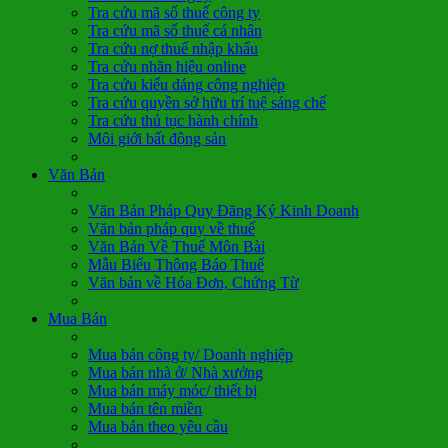
Tra cứu mã số thuế công ty
Tra cứu mã số thuế cá nhân
Tra cứu nợ thuế nhập khẩu
Tra cứu nhãn hiệu online
Tra cứu kiểu dáng công nghiệp
Tra cứu quyền sở hữu trí tuệ sáng chế
Tra cứu thủ tục hành chính
Môi giới bất động sản
Văn Bản
Văn Bản Pháp Quy Đăng Ký Kinh Doanh
Văn bản pháp quy về thuế
Văn Bản Về Thuế Môn Bài
Mẫu Biểu Thông Báo Thuế
Văn bản về Hóa Đơn, Chứng Từ
Mua Bán
Mua bán công ty/ Doanh nghiệp
Mua bán nhà ở/ Nhà xưởng
Mua bán máy móc/ thiết bị
Mua bán tên miền
Mua bán theo yêu cầu