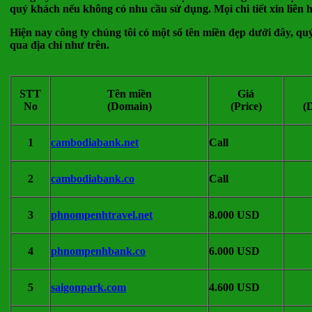
quý khách nếu không có nhu cầu sử dụng. Mọi chi tiết xin liên hệ
Hiện nay công ty chúng tôi có một số tên miền đẹp dưới đây, quý
qua địa chỉ như trên.
STT
Tên miền
Giá
No
(Domain)
(Price)
(
1
cambodiabank.net
Call
2
cambodiabank.co
Call
3
phnompenhtravel.net
8.000 USD
4
phnompenhbank.co
6.000 USD
5
saigonpark.com
4.600 USD