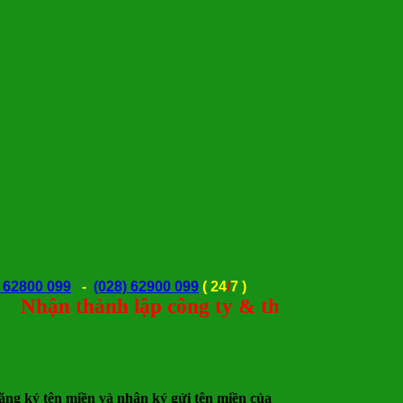
) 62800 099
-
(028) 62900 099
(
24
/
7 )
ận thành lập công ty & thay đổi giấy phép 
g ký tên miền và nhận ký gửi tên miền của