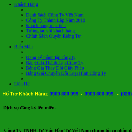
Khách Hàng
Danh Sách Công Ty Việt Nam
Công Ty Thành Lập Năm 2010
Khách hàng mục tiêu
Tương tác với khách hàng
Chính Sách Quyền Riêng Tư
Biểu Mẫu
Đăng ký thành lập công ty
Bảng Giá Thành Lập Công Ty
Bảng Giá Thay Đổi Giấy Phép
Bảng Giá Chuyển Đổi Loại Hình Công Ty
Liên Hệ
Hổ Trợ Khách Hàng:
0909 800 099
-
0903 800 099
-
(028
Nh
Dịch vụ đăng ký tên miền.
Công Ty TNHH Tư Vấn Đầu Tư Việt Nam chúng tôi có nhận đăn