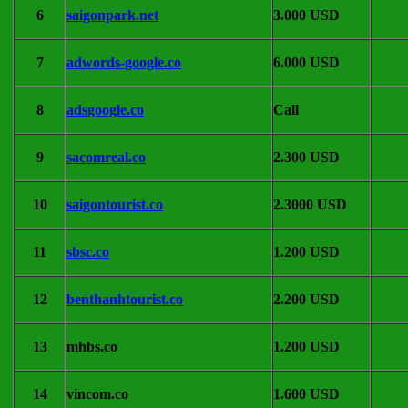
6
saigonpark.net
3.000 USD
7
adwords-google.co
6.000 USD
8
adsgoogle.co
Call
9
sacomreal.co
2.300 USD
10
saigontourist.co
2.3000 USD
11
sbsc.co
1.200 USD
12
benthanhtourist.co
2.200 USD
13
mhbs.co
1.200 USD
14
vincom.co
1.600 USD