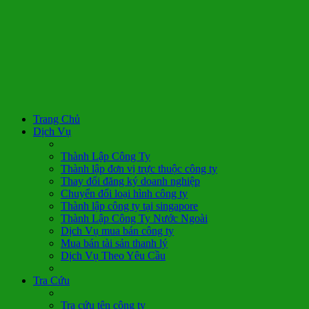
Trang Chủ
Dịch Vụ
Thành Lập Công Ty
Thành lập đơn vị trực thuộc công ty
Thay đổi đăng ký doanh nghiệp
Chuyển đổi loại hình công ty
Thành lập công ty tại singapore
Thành Lập Công Ty Nước Ngoài
Dịch Vụ mua bán công ty
Mua bán tài sản thanh lý
Dịch Vụ Theo Yêu Cầu
Tra Cứu
Tra cứu tên công ty