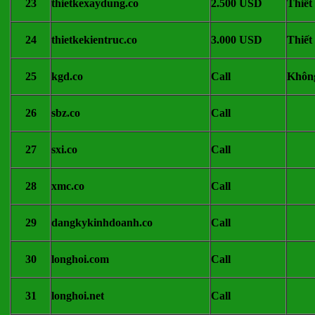
23
thietkexaydung.co
2.500 USD
Thiết
24
thietkekientruc.co
3.000 USD
Thiết
25
kgd.co
Call
Không
26
sbz.co
Call
27
sxi.co
Call
28
xmc.co
Call
29
dangkykinhdoanh.co
Call
30
longhoi.com
Call
31
longhoi.net
Call