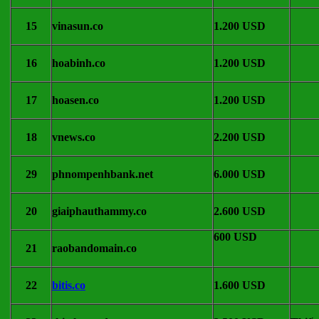
15
vinasun.co
1.200 USD
16
hoabinh.co
1.200 USD
17
hoasen.co
1.200 USD
18
vnews.co
2.200 USD
29
phnompenhbank.net
6.000 USD
20
giaiphauthammy.co
2.600 USD
600 USD
21
raobandomain.co
22
bitis.co
1.600 USD