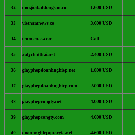
32
moigioibatdongsan.co
1.600 USD
33
vietnamnews.co
3.600 USD
34
tenmienco.com
Call
35
xulychatthai.net
2.400 USD
36
giayphepdoanhnghiep.net
1.800 USD
37
giayphepdoanhnghiep.com
2.000 USD
38
giayphepcongty.net
4.000 USD
39
giayphepcongty.com
4.000 USD
40
doanhnghiepquocgia.net
4.600 USD